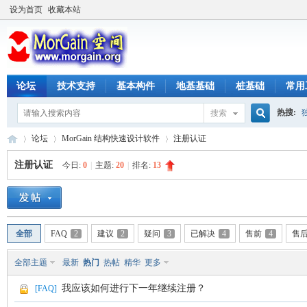
设为首页
收藏本站
论坛
技术支持
基本构件
地基基础
桩基础
常用
热搜:
搜索
搜
论坛
MorGain 结构快速设计软件
注册认证
注册认证
今日:
0
|
主题:
20
|
排名:
13
索
M
»
›
›
全部
FAQ
2
建议
2
疑问
3
已解决
4
售前
4
售
全部主题
最新
热门
热帖
精华
更多
我应该如何进行下一年继续注册？
[
FAQ
]