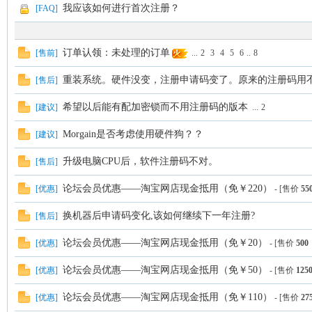
我应该如何进行首次注册？
[
FAQ
]
or
订单认领：未处理的订单
[
售前
]
...
2
3
4
5
6
..
8
重装系统。硬件没变，注册申请码变了。原来的注册码用
[
售后
]
希望以后能有配加密锁而不用注册码的版本
[
建议
]
...
2
Morgain是否考虑使用硬件狗？？
[
建议
]
升级电脑CPU后，软件注册码不对。
[
售后
]
Ga
论坛会员优惠——淘宝网店现金抵用（免￥220）
[
优惠
]
- [售价
55
换机器后申请码变化,该如何继续下一年注册?
[
售后
]
论坛会员优惠——淘宝网店现金抵用（免￥20）
[
优惠
]
- [售价
500
论坛会员优惠——淘宝网店现金抵用（免￥50）
[
优惠
]
- [售价
125
论坛会员优惠——淘宝网店现金抵用（免￥110）
[
优惠
]
- [售价
27
in