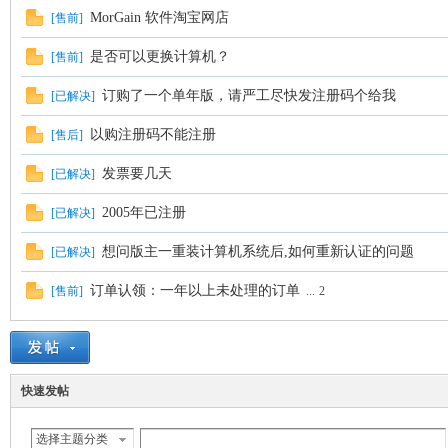
MorGain 软件淘宝网店
[
售前
]
是否可以更换计算机？
[
售前
]
订购了一个单年版，请严工尽快发注册码个给我
[
已解决
]
以购注册码不能注册
[
售后
]
发票要几天
[
已解决
]
空
2005年已注册
[
已解决
]
想问版主一重装计算机系统后,如何重新认证的问题
[
已解决
]
订单认领：一年以上未处理的订单
[
售前
]
...
2
快速发帖
间
选择主题分类