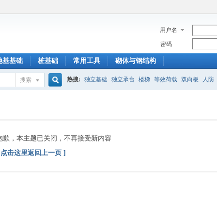
用户名
密码
地基基础
桩基础
常用工具
砌体与钢结构
热搜:
独立基础
独立承台
楼梯
等效荷载
双向板
人防
搜索
搜
索
抱歉，本主题已关闭，不再接受新内容
[ 点击这里返回上一页 ]