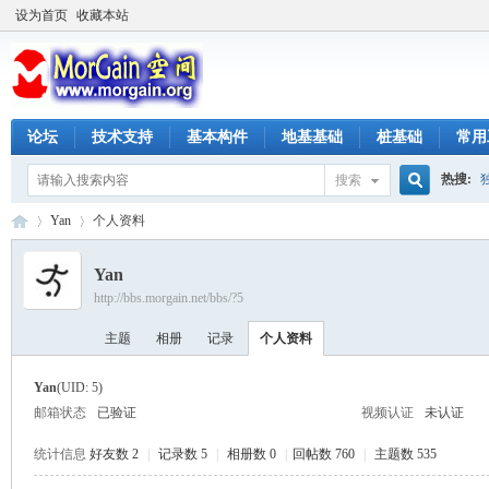
设为首页
收藏本站
论坛
技术支持
基本构件
地基基础
桩基础
常用
热搜:
搜索
搜
Yan
个人资料
Yan
http://bbs.morgain.net/bbs/?5
索
M
›
›
主题
相册
记录
个人资料
Yan
(UID: 5)
邮箱状态
已验证
视频认证
未认证
统计信息
好友数 2
|
记录数 5
|
相册数 0
|
回帖数 760
|
主题数 535