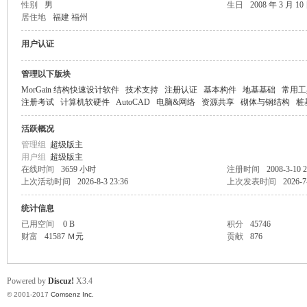
性别
男
生日
2008 年 3 月 10
居住地
福建 福州
or
用户认证
管理以下版块
MorGain 结构快速设计软件
技术支持
注册认证
基本构件
地基基础
常用工
注册考试
计算机软硬件
AutoCAD
电脑&网络
资源共享
砌体与钢结构
桩
活跃概况
管理组
超级版主
用户组
超级版主
Ga
在线时间
3659 小时
注册时间
2008-3-10 2
上次活动时间
2026-8-3 23:36
上次发表时间
2026-7
统计信息
已用空间
0 B
积分
45746
财富
41587 Ｍ元
贡献
876
Powered by
Discuz!
X3.4
© 2001-2017
Comsenz Inc.
in